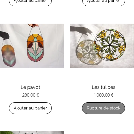
Ajouter au panier
Ajouter au panier
Aperçu rapide
Le pavot
Aperçu rapide
Les tulipes
Prix
Prix
280,00 €
1 080,00 €
Ajouter au panier
Rupture de stock