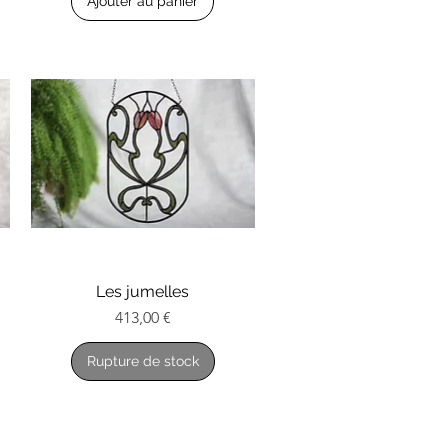
Ajouter au panier
Les jumelles
Aperçu rapide
Prix
413,00 €
Rupture de stock