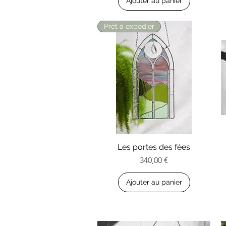
Ajouter au panier
Prêt à expédier
Les portes des fées
Aperçu rapide
Prix
340,00 €
Ajouter au panier