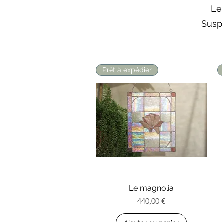
Le
Susp
Prêt à expédier
Aperçu rapide
Le magnolia
Prix
440,00 €