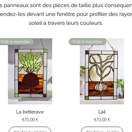
s panneaux sont des pièces de taille plus conséquen
endez-les devant une fenêtre pour profiter des rayo
soleil à travers leurs couleurs.
Prêt à expédier
Prêt à expédier
La betterave
Aperçu rapide
Aperçu rapide
L’ail
Prix
Prix
470,00 €
470,00 €